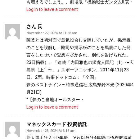
も増えるでしょう。、劇場版『機動戦士ガンダムII 哀・
Log in to leave a comment
さん 氏
November 22, 2024 At 11:38 am
陣釜とは初対面で意気投合し交際していたが、掲示板
のことを誤解し、剛司や掲示板のことを馬鹿にした発
言をしたせいで愛想を尽かされ、別れを告げられた。
23日掲載）、「連載「内田雅也の猛虎人国記（1）〜広
島県（上）〜」」スポーツニッポン、2011年11月23
日、2面。時事ドットコム：「全国」
夢のベストナイン – 時事通信社 広島県鈴木光 (2020年4
月21日).
“【夢のご当地オールスター・
Log in to leave a comment
マネックスカード 投資信託
November 23, 2024 At 3:15 am
新人選手は入団7年後、それ以外は4年後にFA権取得可