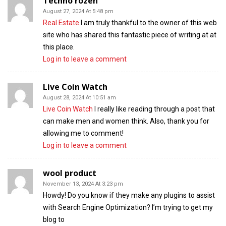
Techno rozen
August 27, 2024 At 5:48 pm
Real Estate
I am truly thankful to the owner of this web
site who has shared this fantastic piece of writing at at
this place.
Log in to leave a comment
Live Coin Watch
August 28, 2024 At 10:51 am
Live Coin Watch
I really like reading through a post that
can make men and women think. Also, thank you for
allowing me to comment!
Log in to leave a comment
wool product
November 13, 2024 At 3:23 pm
Howdy! Do you know if they make any plugins to assist
with Search Engine Optimization? I’m trying to get my
blog to