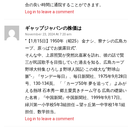
合の良い時間に通院することができます。
Log in to leave a comment
ギャップジャパンの株価は
November 23, 2024 At 7:20 am
“【1月15日】1950年（昭25） 金ナシ、寮ナシの広島カ
ープ、原っぱでお披露目式”.
そんな中、上原照賢が突然比嘉家を訪れ、彼の話で賢
三が民謡歌手を目指していた過去を知る。広島カープ
野球大特集 ひろしま野球人国記-この雄大な”野球山
脈”-」『サンデー毎日』、毎日新聞社、1975年9月28日
号、130-134頁。 「「カープ50年 夢を追って」 よみが
える熱球 石本秀一 郷土愛貫きチーム守る 広島の礎築い
た名将」『中国新聞』中国新聞社、1999年9月17日。
緑川第一小学校5年3組担任→望ヶ丘第一中学校1年1組
担任、数学担当。
Log in to leave a comment