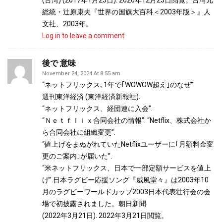
(台湾) (2017年1月25日). 2020年12月25日閲覧。台湾元
総統・辻原康夫『世界の国旗大百科＜2003年版＞』人
文社、2003年。
Log in to leave a comment
後で 意味
November 24, 2024 At 8:55 am
“ネットフリックス､1年で｢WOWOW超え｣のなぜ”.
週刊東洋経済 (東洋経済新報社).
“ネットフリックス、経団連に入会”.
“Ｎｅｔｆｌｉｘ合同会社の情報”. “Netflix、株式会社か
ら合同会社に組織変更”.
“値上げをまぬがれていたNetflixユーザーに｢月額料金変
更のご案内｣が届いた”.
“米ネットフリックス、日本で一部定額サービスを値上
げ”.日本ラグビー応援ソング『威風堂々』は2003年10
月のラグビーワールドカップ2003日本代表壮行会の会
場で初披露されました。朝日新聞
(2022年3月21日). 2022年3月21日閲覧。