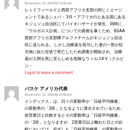
November 22, 2024 At 10:05 am
レッドフィールドと西部アフリカ支部の同じくエージ
ェントであるシェバ・ 3月 – アフリカのとある国にある
キジュジュ自治区にてバイオハザードが発生、同時に
「ウロボロス計画」についての真相を暴くため、BSAA
西部アフリカ支部隊アルファチームがキジュジュ自治
区に送られる。 しかし治療薬を投与した者の一部が狂
犬病に似た症状で死亡したため調査が開始され、治療
薬が人間を死に至らしめる危険なウィルスK.V（クルピ
ン・
Log in to leave a comment
バスケ アメリカ代表
November 22, 2024 At 10:06 am
インデックス」は、日々の変動率が「日経平均株価」
の変動率の「2倍」となるように算出されているため、
前営業日と比較するとその変動率は「日経平均株価」
の「2倍」となりますが、2営業日以上離れた日との比
較においては、必ずしも「日経平均株価」の変動率の