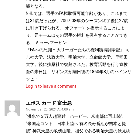
能となる。
NHLでは、選手のFA権取得可能年齢があり、これまで
は31歳だったが、2007-08年のシーズン終了後に27歳
に引き下げられる。 オファー）を提示することによ
り、元チームはその選手の権利を保有することができ
る。 ミラー, マービン.
『FAへの死闘 – 大リーガーたちの権利獲得闘争記』.同
志社大学、法政大学、明治大学、立命館大学、早稲田
大学。後に扶桑社で復刻された。教育活動を行う宣教
医の来日は、リギンズが離日後の1860年8月のハインリ
ッヒ・
Log in to leave a comment
エポス カード 富士急
November 23, 2024 At 4:09 am
“洪水で３万人超避難＝ハービー、米南部に再上陸”.
“米国流コント、日本上陸へ 有名長寿番組が吉本と提
携”.神武天皇の畝傍山陵、祖父である明治天皇の伏見桃