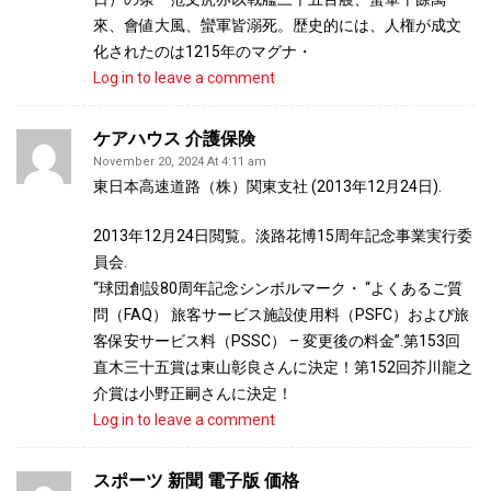
來、會値大風、蠻軍皆溺死。歴史的には、人権が成文
化されたのは1215年のマグナ・
Log in to leave a comment
ケアハウス 介護保険
November 20, 2024 At 4:11 am
東日本高速道路（株）関東支社 (2013年12月24日).
2013年12月24日閲覧。淡路花博15周年記念事業実行委
員会.
“球団創設80周年記念シンボルマーク・ “よくあるご質
問（FAQ） 旅客サービス施設使用料（PSFC）および旅
客保安サービス料（PSSC） – 変更後の料金”.第153回
直木三十五賞は東山彰良さんに決定！第152回芥川龍之
介賞は小野正嗣さんに決定！
Log in to leave a comment
スポーツ 新聞 電子版 価格