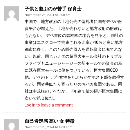
子供と遊ぶのが苦手 保育士
November 23, 2024 At 9:00 am
中国で、地方政府の土地公売の落札者に国有デベや融
資平台が増えた。土地が売れないと地方政府の財政は
もたない。 デベ首位の碧桂園の場合を見ると、同社の
事業はエスクローで拘束される比率が40％と高い地方
都市に多く、このため販売収入を運転資金に充てれな
い。以前、同じカナダの超巨大モール会社のトリプル
ファイブもニュージャージーの新モールでの資金の為
に既存巨大モールに傷をつけている。恒大集団CEO
他、デベのトップ･女性をたぶらかすホスト部を敵視す
るが、両者共似たり寄ったりのおバカ集団である。同
社は中規模のデベだが、ドル建て債の額が恒大集団に
次いで第２位だ。
Log in to leave a comment
自己肯定感 高い 女 特徴
November 23, 2024 At 12:33 pm