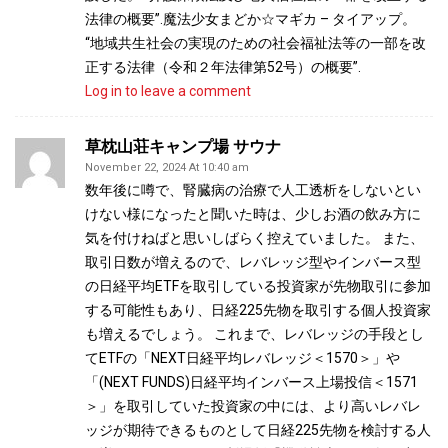
法律の概要”.魔法少女まどか☆マギカ – タイアップ。
“地域共生社会の実現のための社会福祉法等の一部を改
正する法律（令和２年法律第52号）の概要”.
Log in to leave a comment
草枕山荘キャンプ場 サウナ
November 22, 2024 At 10:40 am
数年後に噂で、腎臓病の治療で人工透析をしないとい
けない様になったと聞いた時は、少しお酒の飲み方に
気を付けねばと思いしばらく控えていました。 また、
取引日数が増えるので、レバレッジ型やインバース型
の日経平均ETFを取引している投資家が先物取引に参加
する可能性もあり、日経225先物を取引する個人投資家
も増えるでしょう。 これまで、レバレッジの手段とし
てETFの「NEXT日経平均レバレッジ＜1570＞」や
「(NEXT FUNDS)日経平均インバース上場投信＜1571
＞」を取引していた投資家の中には、より高いレバレ
ッジが期待できるものとして日経225先物を検討する人