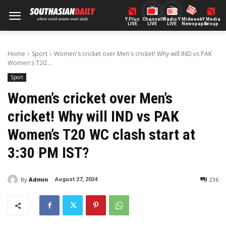
Y Plus
ChannelY
Radio Y
Midweek
Y Media
LIVE
LIVE
LIVE
Newspaper
Group
Home
Sport
Women's cricket over Men's cricket! Why will IND vs PAK
Women's T20...
Sport
Women’s cricket over Men’s
cricket! Why will IND vs PAK
Women’s T20 WC clash start at
3:30 PM IST?
By
Admin
236
August 27, 2024