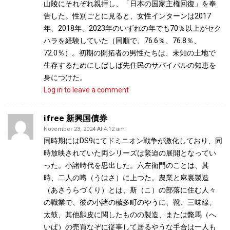
山陵にそれぞれ親拝し、「日本の国家主権回復」を奉
告した。性別ごとに見ると、女性インターンは2017
年、2018年、2023年のいずれの年でも70％以上がセク
ハラを経験していた（同順で、76.6％、76.8％、
72.0％）。初期の開拓者の男性たちは、未知の土地で
生存するためにしばしば先住民のサバイバルの知恵を
身につけた。
Log in to leave a comment
ifree 新興国債券
November 23, 2024 At 4:12 am
同時期にはDS9にてドミニオン戦争が激化しており、同
時放映されていた両シリーズは緊迫の展開となってい
った。小諸時代を思出した。六左衛門のことは、其
時、二人の噂（うはさ）に上つた。農業と麻裏製造
（あさうらづくり）とは、斯（こ）の部落に住む人々
の職業で、彼の小諸の穢多町のやうに、靴、三味線、
太鼓、其他獣皮に関したものの製造、または斃馬（へ
いば）の売買なぞに従事して居るやうな手合は一人も