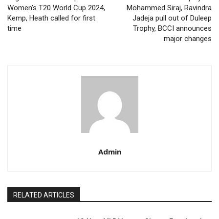
Women’s T20 World Cup 2024,
Mohammed Siraj, Ravindra
Kemp, Heath called for first
Jadeja pull out of Duleep
time
Trophy, BCCI announces
major changes
Admin
RELATED ARTICLES