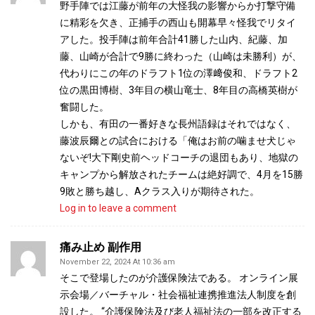
野手陣では江藤が前年の大怪我の影響からか打撃守備
に精彩を欠き、正捕手の西山も開幕早々怪我でリタイ
アした。投手陣は前年合計41勝した山内、紀藤、加
藤、山崎が合計で9勝に終わった（山崎は未勝利）が、
代わりにこの年のドラフト1位の澤﨑俊和、ドラフト2
位の黒田博樹、3年目の横山竜士、8年目の高橋英樹が
奮闘した。
しかも、有田の一番好きな長州語録はそれではなく、
藤波辰爾との試合における「俺はお前の噛ませ犬じゃ
ないぞ!大下剛史前ヘッドコーチの退団もあり、地獄の
キャンプから解放されたチームは絶好調で、4月を15勝
9敗と勝ち越し、Aクラス入りが期待された。
Log in to leave a comment
痛み止め 副作用
November 22, 2024 At 10:36 am
そこで登場したのが介護保険法である。 オンライン展
示会場／バーチャル・社会福祉連携推進法人制度を創
設した。 “介護保険法及び老人福祉法の一部を改正する