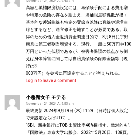
November 24, 2024 At 9:43 am
高額な填補限度額設定には、再保険手配による費用増
や特定の危険の存在を踏まえ、填補限度額係数が描く
基本的な逓減曲線も特定の変節点以降は直線や逓増曲
線とするなど、適宜修正を施すことが必要である。取
得のための借入金返済資金調達目的で、8月8日に宇野
康秀に第三者割当増資する。現行、一般に50万円や100
万円といった低額であるが、被害者保護の観点から例
えば身体障害に関しては自賠責保険の保険金額等（現
行は3,
000万円）を参考に再設定することが考えられる。
Log in to leave a comment
小悪魔女子 モテる
November 24, 2024 At 9:53 am
最終更新 2024年9月19日 (木) 11:29 （日時は個人設定
で未設定ならばUTC）。
“SBI、新生銀行にTOB 出資比率48%目指す、敵対的も”.
『国際法』東京大学出版会、2022年5月20日、138頁。