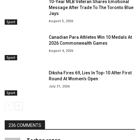
10-Year MLB Veteran Shares Emotional
Message After Trade To The Toronto Blue
Jays
August 5, 2026
Sport
Canadian Para Athletes Win 10 Medals At
2026 Commonwealth Games
August 4, 2026
Sport
Diksha Fires 69, Lies In Top-10 After First
Round At Women’s Open
July 31, 2026
Sport
236 COMMENTS