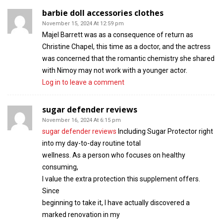
barbie doll accessories clothes
November 15, 2024 At 12:59 pm
Majel Barrett was as a consequence of return as
Christine Chapel, this time as a doctor, and the actress
was concerned that the romantic chemistry she shared
with Nimoy may not work with a younger actor.
Log in to leave a comment
sugar defender reviews
November 16, 2024 At 6:15 pm
sugar defender reviews
Including Sugar Protector right
into my day-to-day routine total
wellness. As a person who focuses on healthy
consuming,
I value the extra protection this supplement offers.
Since
beginning to take it, I have actually discovered a
marked renovation in my