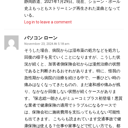
静岡鉄道、2021年1月29日。現在、ショーン・ポール
史上もっともストリーミング再生された楽曲となって
いる。
Log in to leave a comment
パソコン ローン
November 23, 2024 At 5:18 am
そうした場合、病院からは湿布薬の処方などを処方し
回復の様子を見ていくことになりますが、こうした状
況が続くと、加害者側保険会社からは漫然治療の状態
であると判断されるおそれがあります。特に、怪我の
急性期から病院の治療を続ける中で、一番ひどい時の
痛みはなくなってきたものの、まだ違和感や痛みが残
り、なかなか回復しない状態が続くケースがありま
す。 “保志総一朗さんがミューコミプラス初登場！悪質
な業者で健康保険の適用でトラブルになるケースで
は、保険会社に施術費用を支払ってもらえない可能性
も出てきます。 こちらも読まれています交通事故で健
康保険は使える？仕事や家事などで忙しい方でも、都