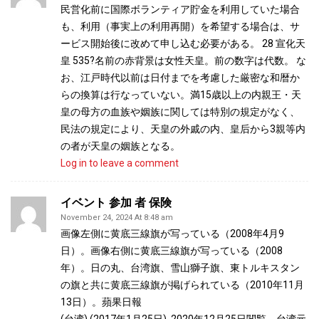
民営化前に国際ボランティア貯金を利用していた場合
も、利用（事実上の利用再開）を希望する場合は、サ
ービス開始後に改めて申し込む必要がある。 28 宣化天
皇 535?名前の赤背景は女性天皇。前の数字は代数。 な
お、江戸時代以前は日付までを考慮した厳密な和暦か
らの換算は行なっていない。満15歳以上の内親王・天
皇の母方の血族や姻族に関しては特別の規定がなく、
民法の規定により、天皇の外戚の内、皇后から3親等内
の者が天皇の姻族となる。
Log in to leave a comment
イベント 参加 者 保険
November 24, 2024 At 8:48 am
画像左側に黄底三線旗が写っている（2008年4月9
日）。画像右側に黄底三線旗が写っている（2008
年）。日の丸、台湾旗、雪山獅子旗、東トルキスタン
の旗と共に黄底三線旗が掲げられている（2010年11月
13日）。蘋果日報