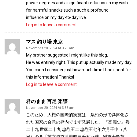
power degrees and a significant reduction in my wish
for harmful snacks such a such a profound
influence on my day-to-day live.
Log in to leave a comment
マス 釣り場 東京
November 20, 2024 At 3:25 am
My brother suggested I might like this blog.
He was entirely right. This put up actually made my day.
You cann’t consider just how much time I had spent for
this information! Thanks!
Log in to leave a comment
君のまま 百足 楽譜
November 20, 2024 At 3:35 am
このため、人権の国際的実施は、条約の形で具体化さ
れた国家の合意の枠内でまず発展した。 『高麗史』巻
二十九 世家二十九 忠烈王二 忠烈王七年六月壬申（八
日）の条「范文虎亦以戰艦三千五百艘、蠻軍十餘萬