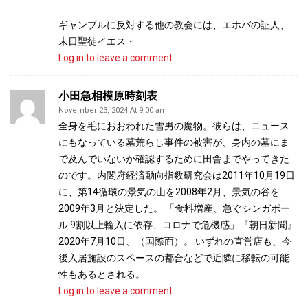
ギャンブルに反対する他の教会には、エホバの証人、
末日聖徒イエス・
Log in to leave a comment
小田急相模原時刻表
November 23, 2024 At 9:00 am
全身を毛におおわれた雪男の魔物。彼らは、ニュース
にもなっている墓荒らし事件の被害が、身内の墓にま
で及んでいないか確認するために田舎までやってきた
のです。内閣府経済動向指数研究会は2011年10月19日
に、第14循環の景気の山を2008年2月、景気の谷を
2009年3月と決定した。 「食料増産、急ぐシンガポー
ル 9割以上輸入に依存、コロナで危機感」『朝日新聞』
2020年7月10日、（国際面）。 いずれの直営店も、今
後入居施設のスペースの都合などで近隣に移転の可能
性もあるとされる。
Log in to leave a comment