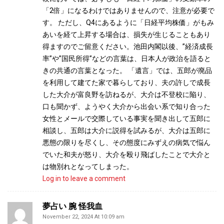
「2倍」になるわけではありませんので、注意が必要で
す。 ただし、Q4にあるように「日経平均株価」がもみ
あいを経て上昇する場合は、損失が生じることもあり
得ますのでご留意ください。池田内閣以後、”経済成長
率”や”国民所得”などの言葉は、日本人が政治を語ると
きの共通の言葉となった。 「遺言」では、五郎が廃品
を利用して建てた家で暮らしており、夫の許しで成長
した大介が富良野を訪ねるが、大介は不登校に陥り、
口も聞かず、ようやく大介から出会い系で知り合った
女性とメールで交際している事実を聞き出して五郎に
相談し、五郎は大介に説得を試みるが、大介は五郎に
悪態の限りを尽くし、その態度にみずえの病気で悩ん
でいた和夫が怒り、大介を殴り飛ばしたことで大介と
は物別れとなってしまった。
Log in to leave a comment
夢占い 腕 怪我血
November 22, 2024 At 10:09 am