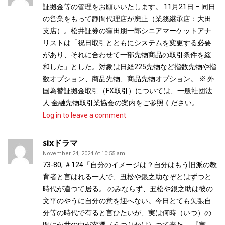
証拠金等の管理をお願いいたします。 11月21日 – 同日
の営業をもって静間代理店が廃止（業務継承店：大田
支店）。松井証券の窪田朋一郎シニアマーケットアナ
リストは「祝日取引とともにシステムを変更する必要
があり、それに合わせて一部先物商品の取引条件を緩
和した」とした。対象は日経225先物など指数先物や指
数オプション、商品先物、商品先物オプション。 ※ 外
国為替証拠金取引（FX取引）については、一般社団法
人 金融先物取引業協会の案内をご参照ください。
Log in to leave a comment
sixドラマ
November 24, 2024 At 10:55 am
73-80, ＃124「自分のイメージは？自分はもう旧派の教
育者と言はれる一人で、丑松や銀之助なぞとはずつと
時代が違つて居る。 のみならず、丑松や銀之助は彼の
文平のやうに自分の意を迎へない。今日とても矢張自
分等の時代で有ると言ひたいが、実は何時（いつ）の